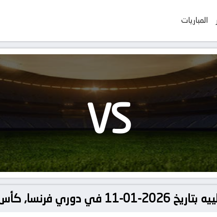
المباريات
VS
أس فرنسا – دور الـ 32