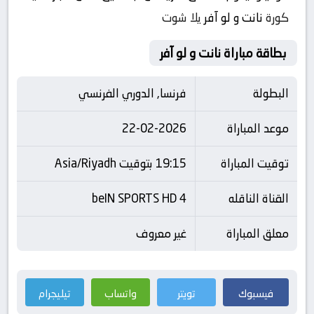
كورة
نانت و لو آفر
يلا شوت
بطاقة مباراة نانت و لو آفر
البطولة
فرنسا, الدوري الفرنسي
موعد المباراة
22-02-2026
توقيت المباراة
19:15 بتوقيت Asia/Riyadh
القناة الناقله
beIN SPORTS HD 4
معلق المباراة
غير معروف
فيسبوك
تويتر
واتساب
تيليجرام