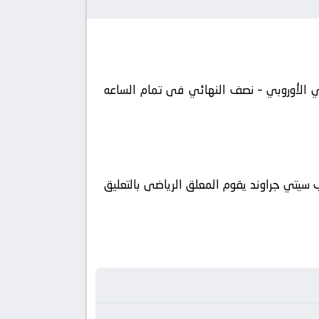
روبا, الدوري الأوروبي – نصف النهائي فى تمام الساعه
اة كورة 360 ويتم إستضافة المباراه في ملعب سيتي جراوند يقوم المعلق الرياضى بالتعليق