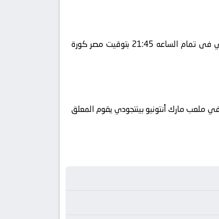
يلا شوت يلتقى اليوم 2026-05-24 كلا من نادى هيلاس فيرونا و نادي روما فى بطولة إيطاليا, الدوري الإيطالي فى تمام الساعه 21:45 بتوقيت مصر كورة
ائيا على قناة Starzplay كورة 360 ويتم إستضافة المباراه في ملعب مارك أنتونيو بينتجودي يقوم المعلق