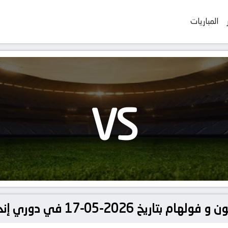
المباريات
VS
 في دوري إنجلترا, الدوري الإنجليزي