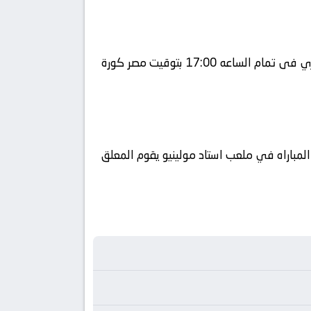
يلا شوت يلتقى اليوم 2026-05-17 كلا من نادى وولفرهامبتون و نادي فولهام فى بطولة إنجلترا, الدوري الإنجليزي فى تمام الساعه 17:00 بتوقيت مصر كورة
وطن العربي فضائيا على قناة beIN Sports 5 HD كورة 360 ويتم إستضافة المباراه في ملعب استاد مولينيو يقوم المعلق