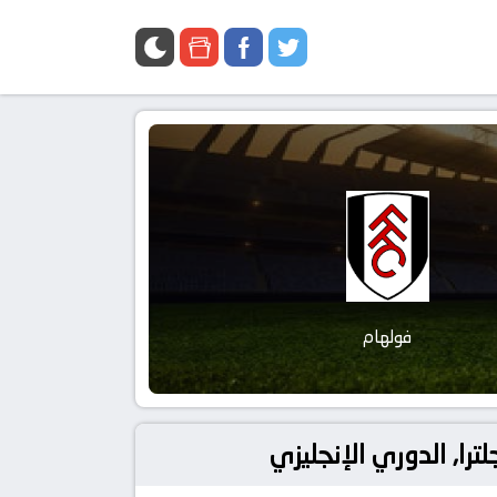
فولهام