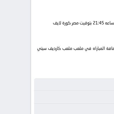
باراة في الوطن العربي فضائيا على قناة beIN SPORTS HD 1 كورة 360 ويتم إستضافة المباراه في ملعب ملعب كارديف سيتي