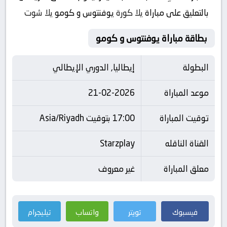
بالتعليق على مباراة
يلا كورة
يوفنتوس و كومو
يلا شوت
بطاقة مباراة يوفنتوس و كومو
البطولة
إيطاليا, الدوري الإيطالي
موعد المباراة
21-02-2026
توقيت المباراة
17:00 بتوقيت Asia/Riyadh
القناة الناقله
Starzplay
معلق المباراة
غير معروف
فيسبوك
تويتر
واتساب
تيليجرام